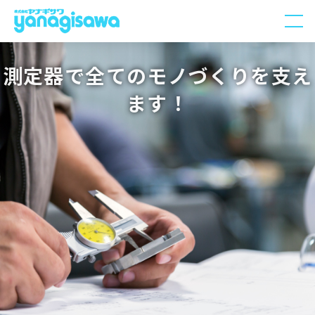
え
その品質、測定がつなぐ。